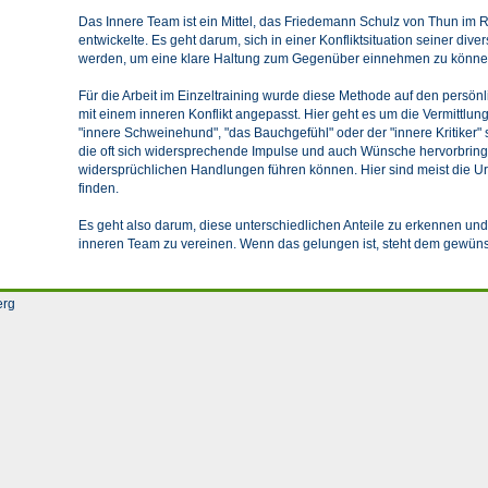
Das Innere Team ist ein Mittel, das Friedemann Schulz von Thun i
entwickelte. Es geht darum, sich in einer Konfliktsituation seiner di
werden, um eine klare Haltung zum Gegenüber einnehmen zu könne
Für die Arbeit im Einzeltraining wurde diese Methode auf den persö
mit einem inneren Konflikt angepasst. Hier geht es um die Vermittlu
"innere Schweinehund", "das Bauchgefühl" oder der "innere Kritiker" 
die oft sich widersprechende Impulse und auch Wünsche hervorbrin
widersprüchlichen Handlungen führen können. Hier sind meist die Ur
finden.
Es geht also darum, diese unterschiedlichen Anteile zu erkennen und
inneren Team zu vereinen. Wenn das gelungen ist, steht dem gewüns
erg