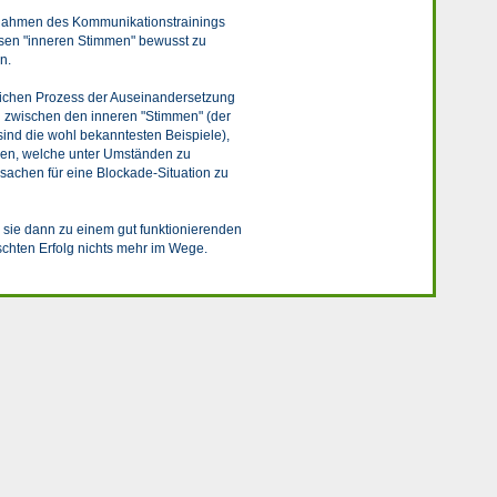
m Rahmen des Kommunikationstrainings
versen "inneren Stimmen" bewusst zu
n.
nlichen Prozess der Auseinandersetzung
ng zwischen den inneren "Stimmen" (der
sind die wohl bekanntesten Beispiele),
gen, welche unter Umständen zu
sachen für eine Blockade-Situation zu
 sie dann zu einem gut funktionierenden
chten Erfolg nichts mehr im Wege.